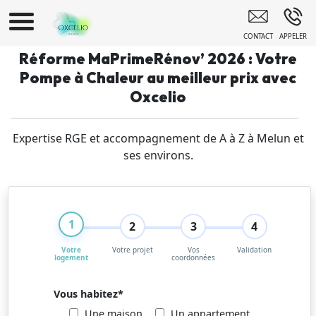
Dépanneur Chauffage Melun
Réforme MaPrimeRénov’ 2026 : Votre
Pompe à Chaleur au meilleur prix avec
Oxcelio
Expertise RGE et accompagnement de A à Z à Melun et
ses environs.
1
2
3
4
Votre
Votre projet
Vos
Validation
logement
coordonnées
Vous habitez
*
Une maison
Un appartement